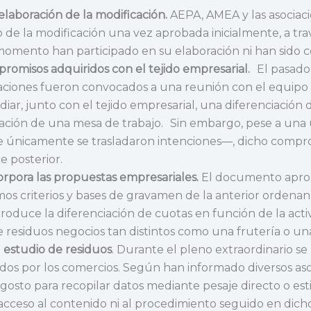
 elaboración de la modificación.
AEPA, AMEA y las asociac
de la modificación una vez aprobada inicialmente, a tra
mento han participado en su elaboración ni han sido 
omisos adquiridos con el tejido empresarial.
El pasado 
iaciones fueron convocados a una reunión con el equipo 
ar, junto con el tejido empresarial, una diferenciación d
ación de una mesa de trabajo. Sin embargo, pese a una
 únicamente se trasladaron intenciones—, dicho comprom
 posterior.
rpora las propuestas empresariales.
El documento aprob
smos criterios y bases de gravamen de la anterior ordena
roduce la diferenciación de cuotas en función de la act
 residuos negocios tan distintos como una frutería o una
l estudio de residuos
. Durante el pleno extraordinario s
dos por los comercios. Según han informado diversos asoci
osto para recopilar datos mediante pesaje directo o esti
acceso al contenido ni al procedimiento seguido en dicho