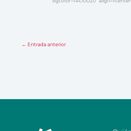
bgcolor=»#c10020″ align=»center
←
Entrada anterior