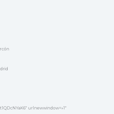
orcón
drid
bzwSWt1QDcNYaK6″ urlnewwindow=»1″