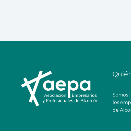
Quié
Somos la
los empr
de Alco