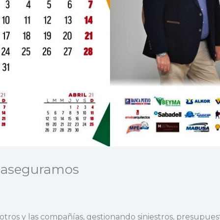
o aseguramos
tros y las compañías, gestionando siniestros, presupuesto