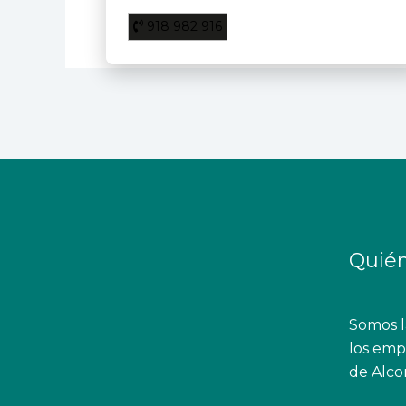
918 982 916
Quié
Somos la
los empr
de Alco