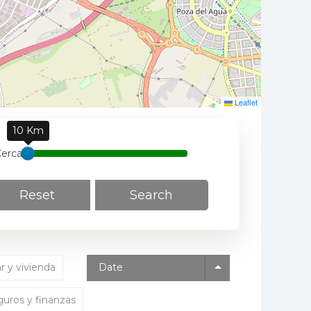
Leaflet
10 Km
Cerca
Reset
Search
 y vivienda
Date
uros y finanzas