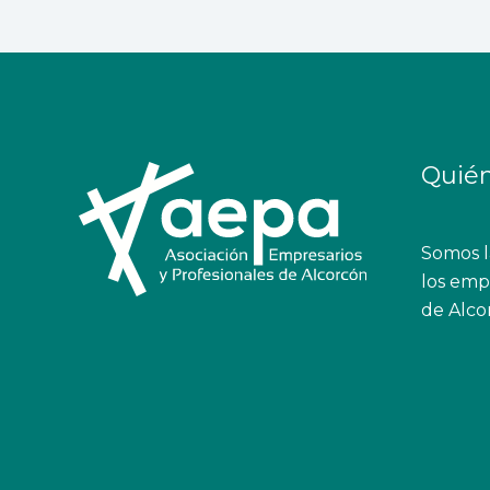
Quié
Somos la
los empr
de Alco