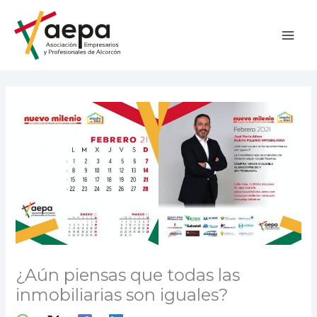
Ir
al
contenido
¿Aún piensas que todas las
inmobiliarias son iguales?