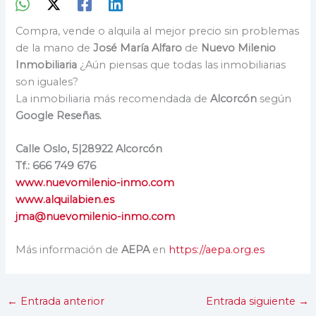
Compra, vende o alquila al mejor precio sin problemas
de la mano de
José María Alfaro
de
Nuevo Milenio
Inmobiliaria
¿Aún piensas que todas las inmobiliarias
son iguales?
La inmobiliaria más recomendada de
Alcorcón
según
Google Reseñas.
Calle Oslo, 5|28922 Alcorcón
Tf.: 666 749 676
www.nuevomilenio-inmo.com
www.alquilabien.es
jma@nuevomilenio-inmo.com
Más información de
AEPA
en
https://aepa.org.es
←
Entrada anterior
Entrada siguiente
→