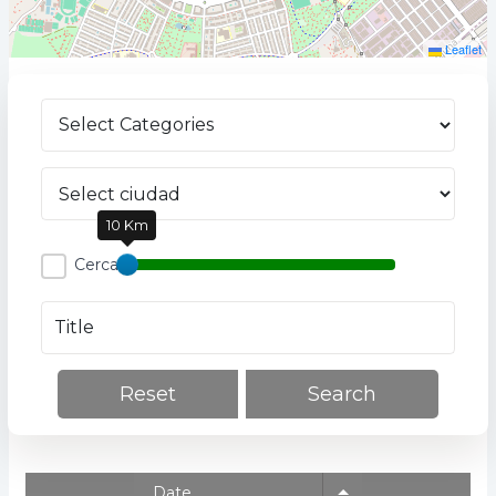
Leaflet
10 Km
Cerca
Reset
Search
Date